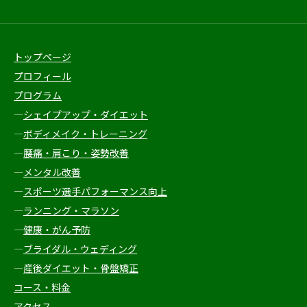
トップページ
プロフィール
プログラム
―
シェイプアップ・ダイエット
―
ボディメイク・トレーニング
―
腰痛・肩こり・姿勢改善
―
メンタル改善
―
スポーツ選手パフォーマンス向上
―
ランニング・マラソン
―
健康・がん予防
―
ブライダル・ウェディング
―
産後ダイエット・骨盤矯正
コース・料金
アクセス