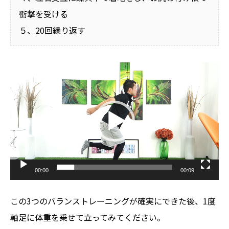
衝撃を受ける
５、20回繰り返す
動
画
プ
レ
ー
ヤ
ー
00:00
00:09
この3つのバランストレーニングが確実にできた後、1度
軸足に体重を乗せて立ってみてください。