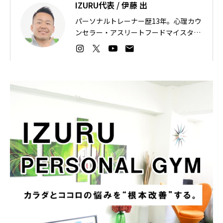
IZURU代表 / 伊藤 出
パーソナルトレーナー歴13年。心理カウ
ンセラー・アスリートフードマイスタ
ー。カラダとココロの悩みを“根本改
善”する。3ヶ月-11.3cm脚やせ、9ヶ
月-17kgのダイエット成功などの指導実
績。日本ボクシングミニマム級1位・プ
ロ野球選手・モデルなどの指導経歴。