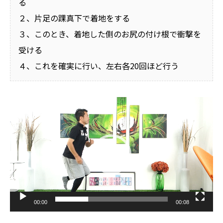
る
２、片足の踝真下で着地をする
３、このとき、着地した側のお尻の付け根で衝撃を
受ける
４、これを確実に行い、左右各20回ほど行う
動
画
プ
レ
ー
ヤ
ー
00:00
00:08