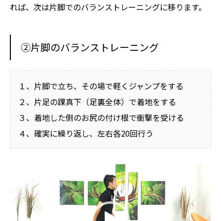
れば、次は片脚でのバランストレーニングに移ります。
②片脚のバランストレーニング
１、片脚で立ち、その場で軽くジャンプをする
２、片足の踝真下（足裏全体）で着地をする
３、着地した側のお尻の付け根で衝撃を受ける
４、確実に繰り返し、左右各20回行う
動
画
プ
レ
ー
ヤ
ー