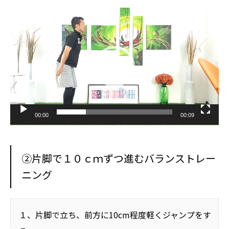
動
画
プ
レ
ー
ヤ
ー
00:00
00:09
②片脚で１０ｃｍずつ進むバランストレー
ニング
１、片脚で立ち、前方に10cm程度軽くジャンプをす