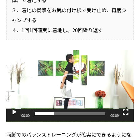
体）で着地する
３、着地の衝撃をお尻の付け根で受け止め、再度ジ
ャンプする
４、1回1回確実に着地し、20回繰り返す
動
画
プ
レ
ー
ヤ
ー
00:00
00:09
両脚でのバランストレーニングが確実にできるようにな