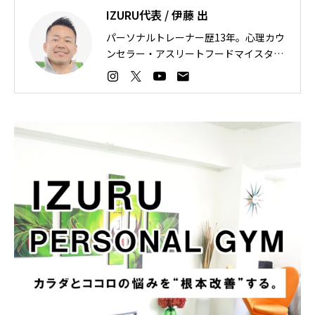
IZURU代表 / 伊藤 出
パーソナルトレーナー歴13年。心理カウ
ンセラー・アスリートフードマイスタ
ー。カラダとココロの悩みを“根本改
善”する。3ヶ月-11.3cm脚やせ、9ヶ
月-17kgのダイエット成功などの指導実
績。日本ボクシングミニマム級1位・プ
ロ野球選手・モデルなどの指導経歴。