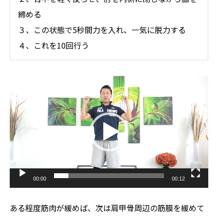
締める
３、この状態で5秒間力を入れ、一気に脱力する
４、これを10回行う
動
画
プ
レ
ー
ヤ
ー
00:00
00:12
ある程度筋肉が緩めば、次は肩甲骨周辺の筋膜を緩めて