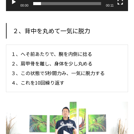
00:00
00:11
２、背中を丸めて一気に脱力
１、へそ前あたりで、腕を内側に捻る
２、肩甲骨を離し、身体を少し丸める
３、この状態で5秒間力み、一気に脱力する
４、これを10回繰り返す
動
画
プ
レ
ー
ヤ
ー