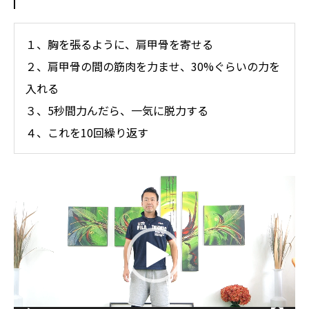
１、胸を張るように、肩甲骨を寄せる
２、肩甲骨の間の筋肉を力ませ、30%ぐらいの力を
入れる
３、5秒間力んだら、一気に脱力する
４、これを10回繰り返す
動
画
プ
レ
ー
ヤ
ー