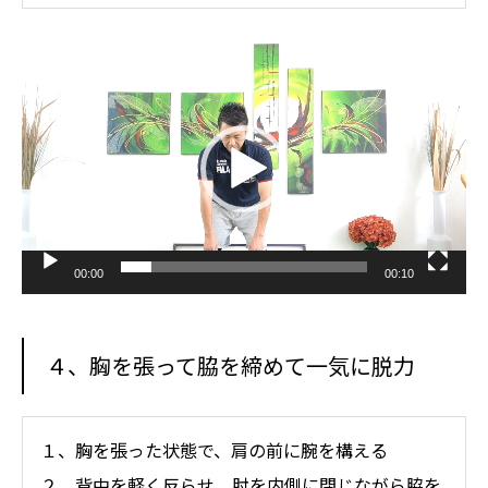
動
画
プ
レ
ー
ヤ
ー
00:00
00:10
４、胸を張って脇を締めて一気に脱力
１、胸を張った状態で、肩の前に腕を構える
２、背中を軽く反らせ、肘を内側に閉じながら脇を