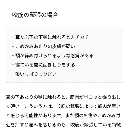
咬筋の緊張の場合
・耳たぶ下の下顎に触れるとカチカチ
・こめかみあたりの皮膚が硬い
・頭が締め付けられるような感覚がある
・寝ている間に歯ぎしりをする
・喰いしばりもひどい
耳の下あたりの顎に触れると、筋肉がボコッと張り出し
て硬い。こういう方は、咬筋の緊張によって頬肉が厚い
と感じる可能性があります。また顎の外側やこめかみ付



近を押すと痛みを感じるのも、咬筋が緊張している特徴
LINEでお申込み
メール＆電話でお申込み
毎月1名限定モニター募集