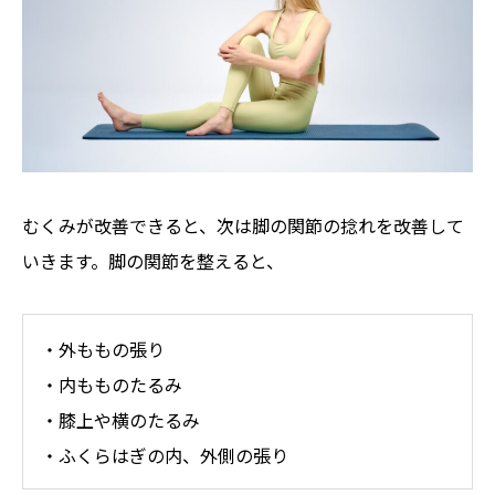
むくみが改善できると、次は脚の関節の捻れを改善して
いきます。脚の関節を整えると、
・外ももの張り
・内もものたるみ
・膝上や横のたるみ
・ふくらはぎの内、外側の張り



LINEでお申込み
メール＆電話でお申込み
毎月1名限定モニター募集