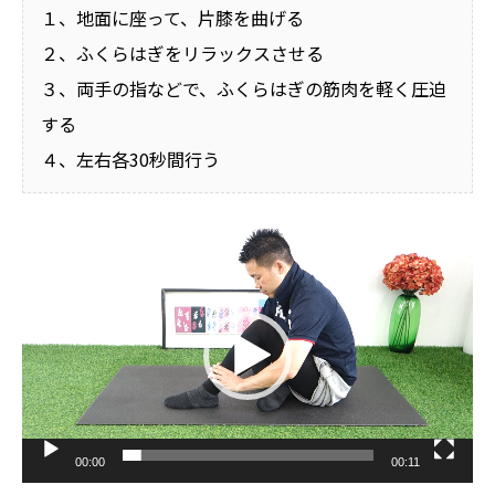
１、地面に座って、片膝を曲げる
２、ふくらはぎをリラックスさせる
３、両手の指などで、ふくらはぎの筋肉を軽く圧迫
する
４、左右各30秒間行う
動
画
プ
レ
ー
ヤ
ー
00:00
00:11