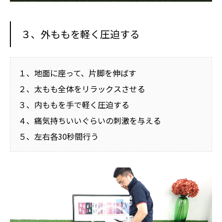
３、外ももを軽く圧迫する
１、地面に座って、片脚を伸ばす
２、太もも全体をリラックスさせる
３、内ももを手で軽く圧迫する
４、痛気持ちいいぐらいの刺激を与える
５、左右各30秒間行う
動
画
プ
レ
ー
ヤ
ー