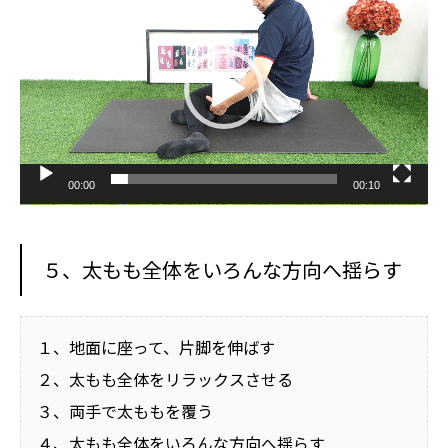
プ
レ
ー
ヤ
ー
00:00
00:10
５、太もも全体をいろんな方向へ揺らす
１、地面に座って、片脚を伸ばす
２、太もも全体をリラックスさせる
３、両手で太ももを覆う
４、太もも全体をいろんな方向へ揺らす