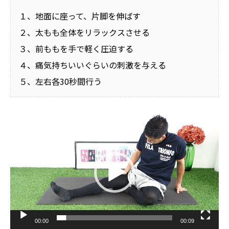
１、地面に座って、片脚を伸ばす
２、太もも全体をリラックスさせる
３、前ももを手で軽く圧迫する
４、痛気持ちいいぐらいの刺激を与える
５、左右各30秒間行う
動
画
プ
レ
ー
ヤ
ー
00:00
00:09