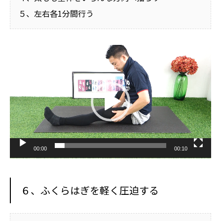
５、左右各1分間行う
動
画
プ
レ
ー
ヤ
ー
00:00
00:10
６、ふくらはぎを軽く圧迫する