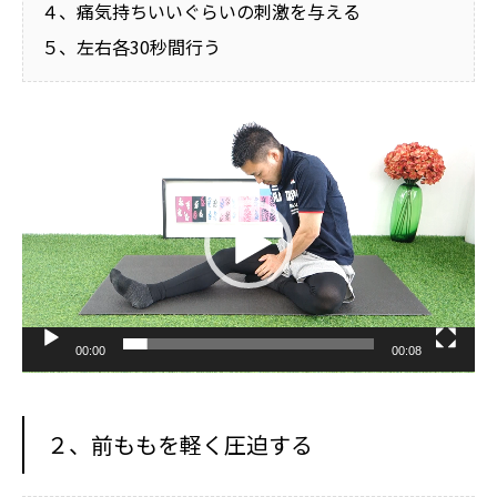
４、痛気持ちいいぐらいの刺激を与える
５、左右各30秒間行う
動
画
プ
レ
ー
ヤ
ー
00:00
00:08
２、前ももを軽く圧迫する